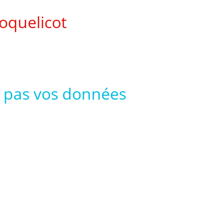
oquelicot
ommander en ligne
ippe Feret
se pas vos données
u coquelicot
À propos de nous
Pour nous trouver