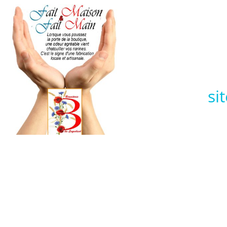
Dé
si