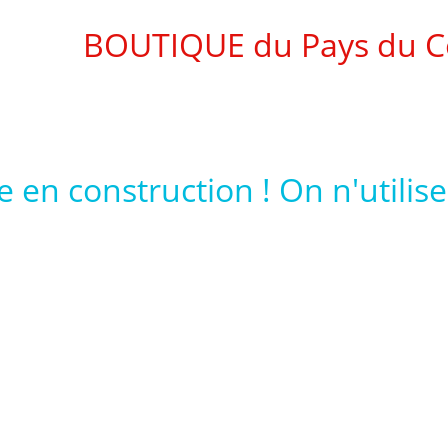
BOUTIQUE du Pays du C
s maintenant, vous pouvez c
Une question 06.43.26.40.33 Phil
te en construction ! On n'utili
Accueil de boutique du coquelicot
la Boutique d